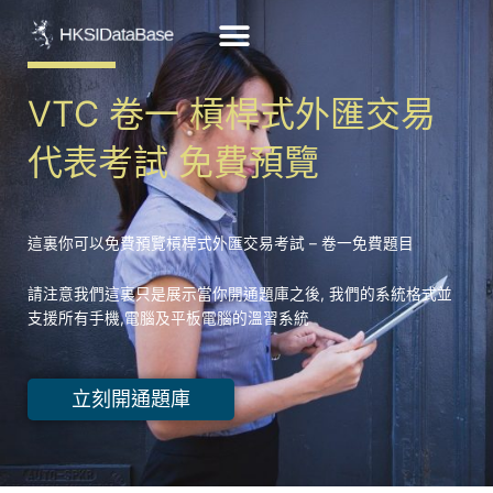
Skip
to
content
VTC 卷一 槓桿式外匯交易
代表考試 免費預覽
這裏你可以免費預覽槓桿式外匯交易考試 – 卷一免費題目
請注意我們這裏只是展示當你開通題庫之後, 我們的系統格式並
支援所有手機,電腦及平板電腦的溫習系統
立刻開通題庫