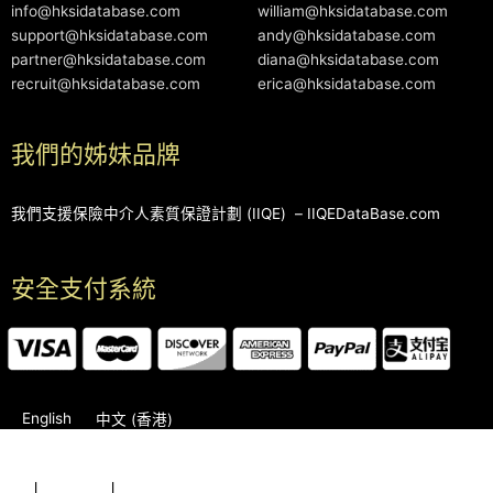
info@hksidatabase.com
william@hksidatabase.com
support@hksidatabase.com
andy@hksidatabase.com
partner@hksidatabase.com
diana@hksidatabase.com
recruit@hksidatabase.com
erica@hksidatabase.com
我們的姊妹品牌
我們支援保險中介人素質保證計劃 (IIQE) –
IIQEDataBase.com
安全支付系統
English
中文 (香港)
2006-2026 © HKSIDataBase™ All rights reserved. Powered
by
l
Karrington
l
Education Group
Our Sister Brand – IIQEDataBase™