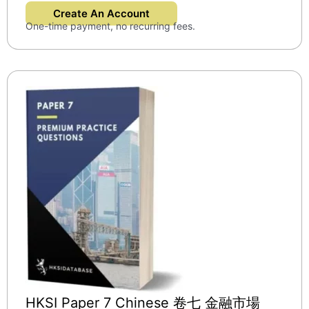
Create An Account
One-time payment, no recurring fees.
HKSI Paper 7 Chinese 卷七 金融市場