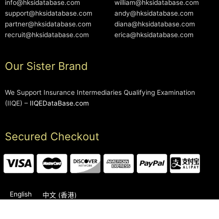
info@hksidatabase.com
william@hksidatabase.com
support@hksidatabase.com
andy@hksidatabase.com
partner@hksidatabase.com
diana@hksidatabase.com
recruit@hksidatabase.com
erica@hksidatabase.com
Our Sister Brand
We Support Insurance Intermediaries Qualifying Examination
(IIQE) –
IIQEDataBase.com
Secured Checkout
English
中文 (香港)
2006-2026 © HKSIDataBase™ All rights reserved. Powered