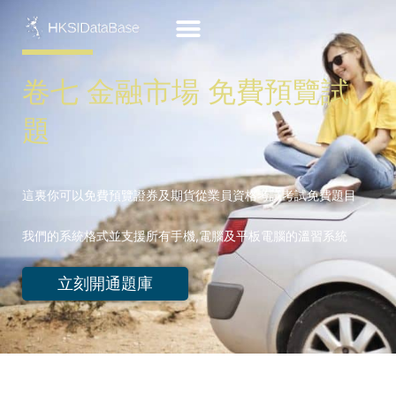
Skip
to
content
卷七 金融市場 免費預覽試
題
這裏你可以免費預覽證券及期貨從業員資格考試考試免費題目
我們的系統格式並支援所有手機,電腦及平板電腦的溫習系統
立刻開通題庫