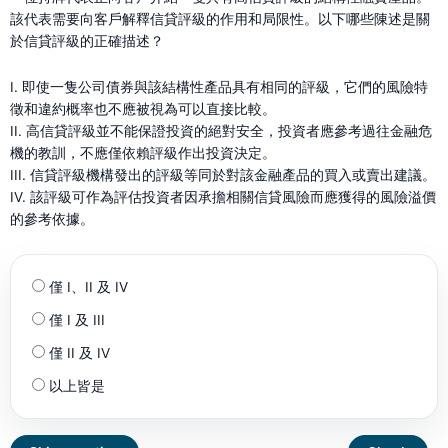
該代表需要向客戶解釋信貸評級的作用和局限性。以下哪些陳述是關
於信貸評級的正確描述？
I. 即使一隻公司債券與該結構性產品具有相同的評級，它們的風險特
徵和違約概率也不應被視為可以直接比較。
II. 高信貸評級並不能保證投資的絕對安全，投資者應參考過往金融危
機的教訓，不應僅依賴評級作出投資決定。
III. 信貸評級機構發出的評級等同於對該金融產品的買入或賣出建議。
IV. 該評級可作為評估投資者因承擔相關信貸風險而應獲得的風險溢價
的參考依據。
僅 I、II 及 IV
僅 I 及 III
僅 II 及 IV
以上皆是